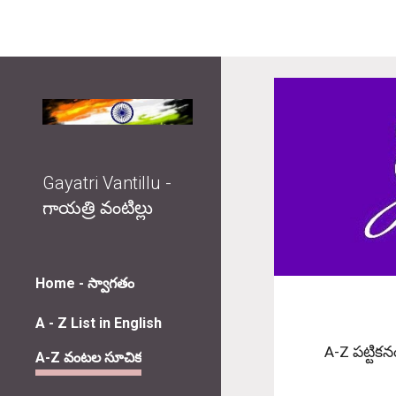
Sk
Gayatri Vantillu -
గాయత్రి వంటిల్లు
Home - స్వాగతం
A - Z List in English
A-Z పట్టిక
A-Z వంటల సూచిక