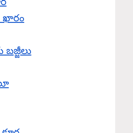
ూర
 ఖారం
బజ్జీలు
లూ
ు కూర