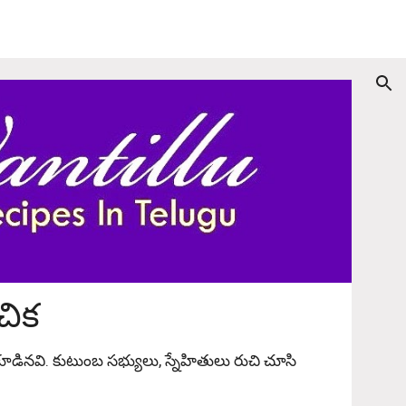
ion
చిక
డినవి. కుటుంబ సభ్యులు, స్నేహితులు రుచి చూసి