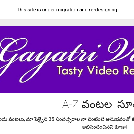
This site is under migration and re-designing
ip to main content
Skip to navigat
A-Z వంటల సూ
నందు వంటలు, మా పెళ్ళైన 35 సంవత్సరాల నా వంటింటి అనుభవంతో కూ
అభినందించినవి కూడా!