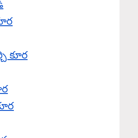
్
కూర
్చి కూర
ూర
కూర