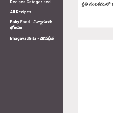
Recipes Categorised
ప్రతి వంటకములో 
All Recipes
Baby Food - చిన్నారులకు
భోజనం
BhagavadGita - భగవద్గీత