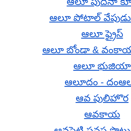
ఆలూ పుదినా క
ఆలూ పోటాల్ వేపుడు
ఆలూ ఫ్రైస్
ఆలూ బోండా & వంకాయ 
ఆలూ భుజియా
ఆలూదం - దంఆ
ఆవ పులిహొర
ఆవకాయ
ఆవపెట్టి పనస పొట్ట