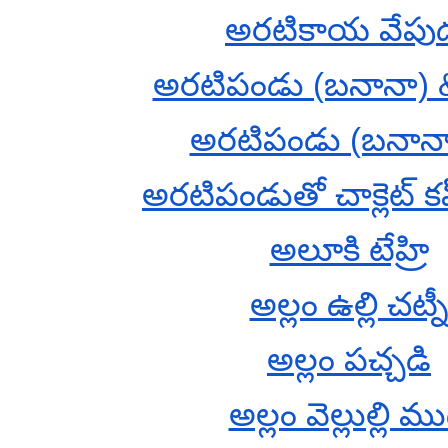
అరటికాయ వేపు
అరటిపండు (బనానా) & క్
అరటిపండు (బనానా) 
అరటిపండుతో చాక్లెట్ కప
అలూకి టేహ్రి
అల్లం ఉల్లి చట్న
అల్లం పచ్చడి
అల్లం వెల్లుల్లి ముద