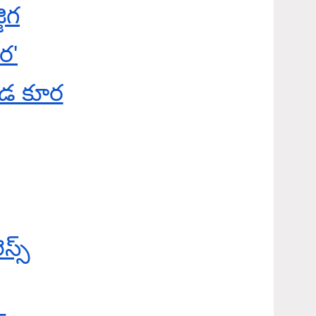
ిగ
ర'
డ కూర
స్స్