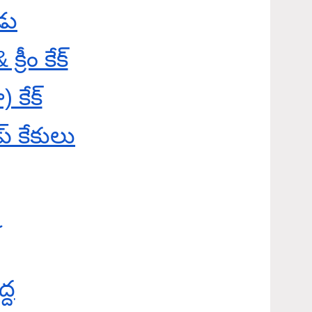
డు
రీం కేక్
కేక్
్ కేకులు
ీ
్ద