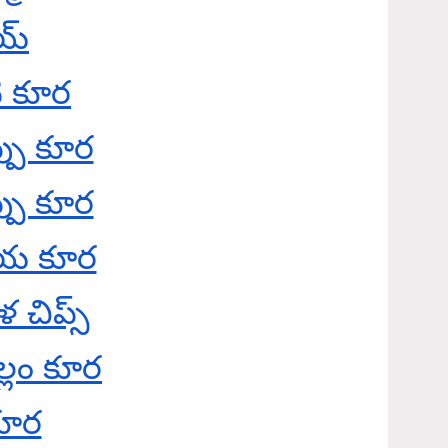
ాయ్
టి కూర
్పు కూర
్పు కూర
ాయ కూర
 చిప్స్
్లం కూర
కూర