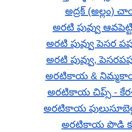
అద్రక్ (అల్లం) చ
అరటి పువ్వు ఆవపెట్
అరటి పువ్వు పెసర పప
అరటి పువ్వు, పెసరపప
అరటికాయ & నిమ్మక
అరటికాయ చిప్స్ - కేరళ
అరటికాయ పులుసూబెల
అరటికాయ పొడి 